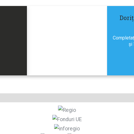
Dori
Completaţi
şi