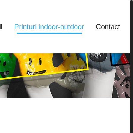
i
Printuri indoor-outdoor
Contact