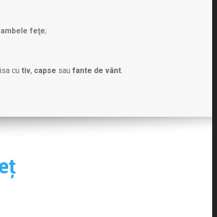
 ambele feţe
;
nisa cu
tiv
,
capse
sau
fante de vânt
.
eţ