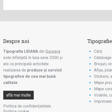
Despre noi
Tipografi
Tipografia LIDANA
din
Suceava
Cărţi
este înfiinţată în luna iunie 2000 şi
Cataloage
are ca principală activitate
Broşuri, re
realizarea de
produse şi servicii
Afişe, plia
tipografice de cea mai bună
Stickere, 
calitate
.
Mape prez
Mape core
află mai multe
Volante, c
Imprimate 
Politica de confidențialitate
Politica cookie