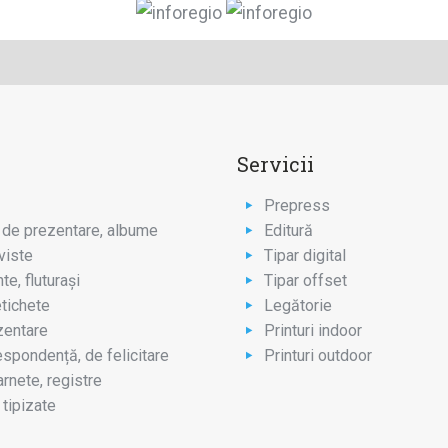
e
Servicii
Prepress
 de prezentare, albume
Editură
viste
Tipar digital
nte, fluturaşi
Tipar offset
etichete
Legătorie
entare
Printuri indoor
spondență, de felicitare
Printuri outdoor
arnete, registre
tipizate