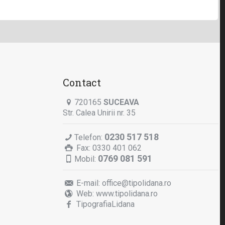
Contact
720165
SUCEAVA
Str. Calea Unirii nr. 35
0230 517 518
Telefon:
Fax: 0330 401 062
0769 081 591
Mobil:
E-mail:
office@tipolidana.ro
Web:
www.tipolidana.ro
TipografiaLidana