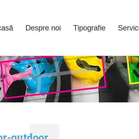
casă
Despre noi
Tipografie
Servici
or-outdoor