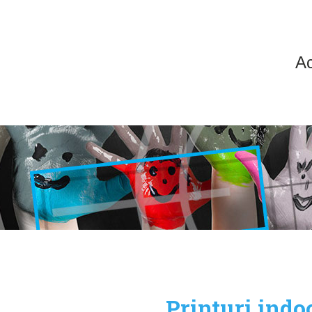
A
Printuri indo