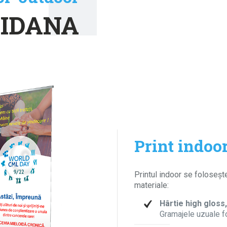
LIDANA
Print indoo
Printul indoor se foloseşt
materiale:
Hârtie high gloss,
Gramajele uzuale fo