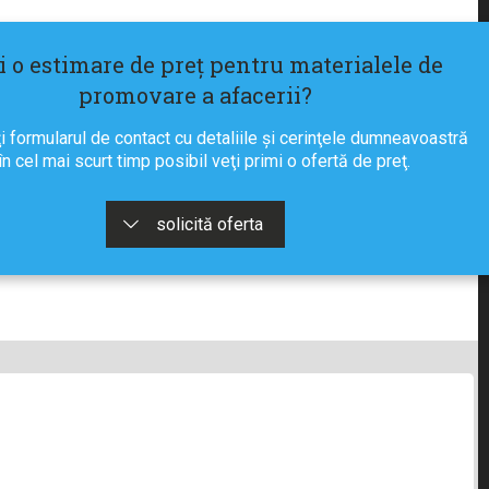
ţi o estimare de preţ pentru materialele de
promovare a afacerii?
 formularul de contact cu detaliile şi cerinţele dumneavoastră
 în cel mai scurt timp posibil veţi primi o ofertă de preţ.
solicită oferta