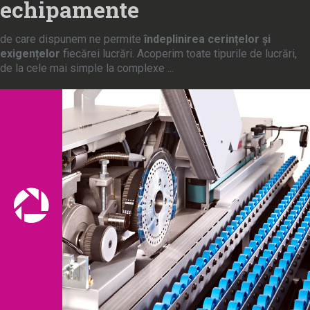
echipamente
de care dispunem ne permite
îndeplinirea cerințelor și
exigențelor
fiecărei lucrări. Acoperim toate tipurile de lucrări,
de la cele mai simple la complexe ...