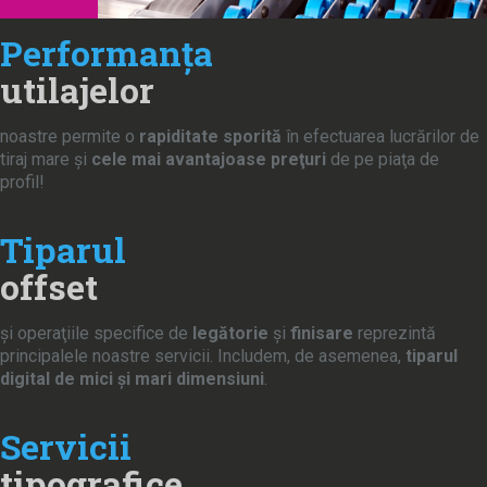
Performanța
utilajelor
noastre permite o
rapiditate sporită
în efectuarea lucrărilor de
tiraj mare şi
cele mai avantajoase preţuri
de pe piaţa de
profil!
Tiparul
offset
şi operaţiile specifice de
legătorie
şi
finisare
reprezintă
principalele noastre servicii. Includem, de asemenea,
tiparul
digital de mici şi mari dimensiuni
.
Servicii
tipografice