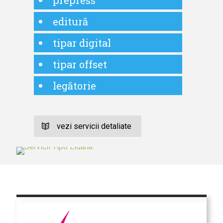
prepress
editură
tipar digital
tipar offset
legătorie
vezi servicii detaliate