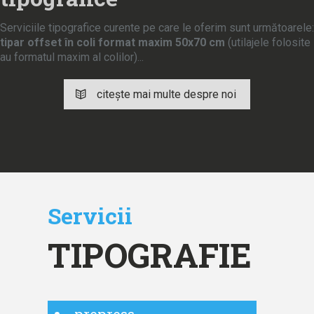
Serviciile tipografice curente pe care le oferim sunt următoarele:
tipar offset în coli format maxim 50x70 cm
(utilajele folosite
au formatul maxim al colilor)...
citeşte mai multe despre noi
Servicii
TIPOGRAFIE